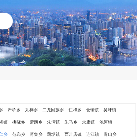
乡
严桥乡
九梓乡
二龙回族乡
仁和乡
仓镇镇
吴圩镇
桥镇
拂晓乡
斋朗乡
朱湾镇
朱马乡
永康镇
池河镇
仁乡
范岗乡
蒋集乡
藕塘镇
西卅店镇
连江镇
青山乡