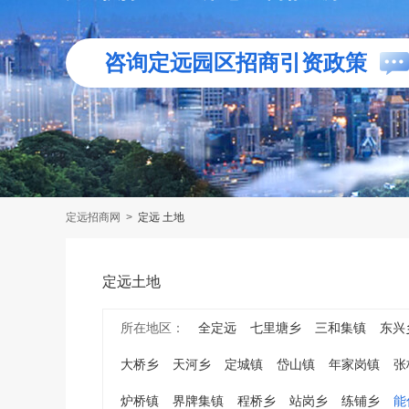
咨询定远园区招商引资政策
定远招商网
>
定远 土地
定远土地
所在地区：
全定远
七里塘乡
三和集镇
东兴
大桥乡
天河乡
定城镇
岱山镇
年家岗镇
张
炉桥镇
界牌集镇
程桥乡
站岗乡
练铺乡
能