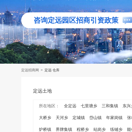
咨询定远园区招商引资政策
定远招商网
>
定远 仓库
定远土地
所在地区：
全定远
七里塘乡
三和集镇
东兴
大桥乡
天河乡
定城镇
岱山镇
年家岗镇
张
炉桥镇
界牌集镇
程桥乡
站岗乡
练铺乡
能