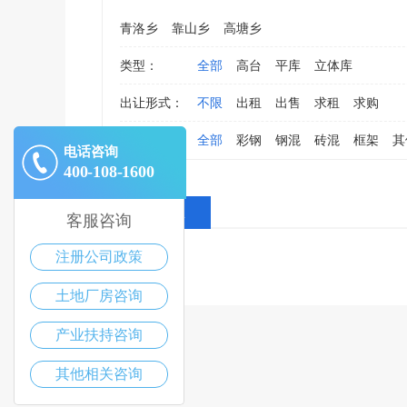
青洛乡
靠山乡
高塘乡
类型：
全部
高台
平库
立体库
出让形式：
不限
出租
出售
求租
求购
结构：
全部
彩钢
钢混
砖混
框架
其
电话咨询
400-108-1600
全部消息
客服咨询
注册公司政策
土地厂房咨询
产业扶持咨询
其他相关咨询