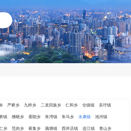
乡
严桥乡
九梓乡
二龙回族乡
仁和乡
仓镇镇
吴圩镇
桥镇
拂晓乡
斋朗乡
朱湾镇
朱马乡
永康镇
池河镇
仁乡
范岗乡
蒋集乡
藕塘镇
西卅店镇
连江镇
青山乡